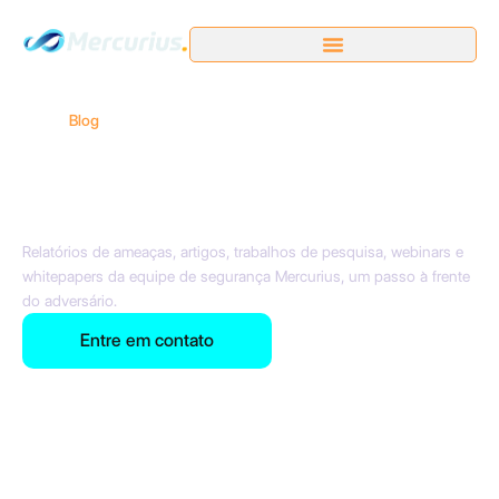
Início /
Blog
Insights e Pesquisa de
Cibersegurança
Relatórios de ameaças, artigos, trabalhos de pesquisa, webinars e
whitepapers da equipe de segurança Mercurius, um passo à frente
do adversário.
Entre em contato