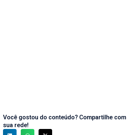
organizações que investirem em segurança e
conscientização estarão mais bem preparadas para
ameaças futuras.
Conclusão
As fraudes financeiras evoluíram para um desafio
complexo e impulsionado pela tecnologia. Manter-se
informado, adotar medidas de segurança robustas e
permanecer vigilante são essenciais para a proteção
no cenário digital atual.
Você gostou do conteúdo? Compartilhe com
sua rede!